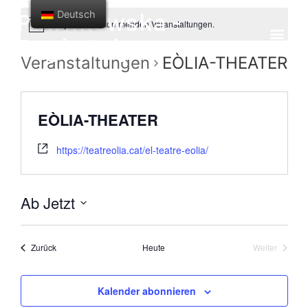
Pawlikowska -
Deutsch
Es gibt keine kommenden Veranstaltungen.
Saghatelyan
Veranstaltungen
EÒLIA-THEATER
EÒLIA-THEATER
https://teatreolia.cat/el-teatre-eolia/
Ab Jetzt
Datum
auswählen.
Veranstaltungen
Veranst
Zurück
Heute
Weiter
Kalender abonnieren